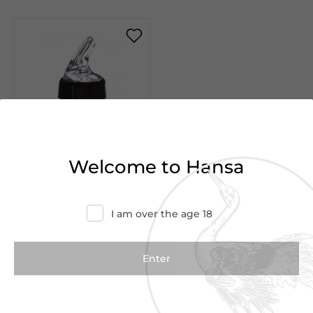
Welcome to Hansa
€6.95
€9.00
I am over the age 18
Posi Pour 2.5cl
2.5cl
Posi pour